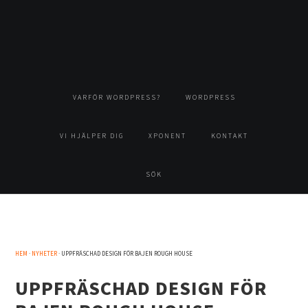
Hoppa
Hoppa
Hoppa
Hoppa
till
till
till
till
huvudnavigering
huvudinnehåll
det
sidfot
primära
sidofältet
VARFÖR WORDPRESS?
WORDPRESS
VI HJÄLPER DIG
XPONENT
KONTAKT
SÖK
HEM
·
NYHETER
· UPPFRÄSCHAD DESIGN FÖR BAJEN ROUGH HOUSE
UPPFRÄSCHAD DESIGN FÖR