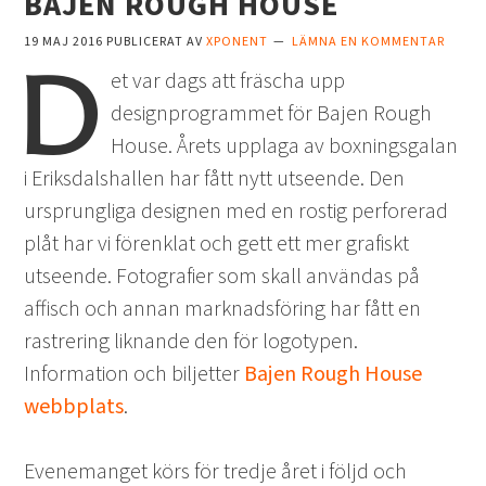
BAJEN ROUGH HOUSE
19 MAJ 2016
PUBLICERAT AV
XPONENT
LÄMNA EN KOMMENTAR
D
et var dags att fräscha upp
designprogrammet för Bajen Rough
House. Årets upplaga av boxningsgalan
i Eriksdalshallen har fått nytt utseende. Den
ursprungliga designen med en rostig perforerad
plåt har vi förenklat och gett ett mer grafiskt
utseende. Fotografier som skall användas på
affisch och annan marknadsföring har fått en
rastrering liknande den för logotypen.
Information och biljetter
Bajen Rough House
webbplats
.
Evenemanget körs för tredje året i följd och