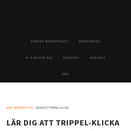
Hoppa
Hoppa
Hoppa
Hoppa
till
till
till
till
huvudnavigering
huvudinnehåll
det
sidfot
primära
sidofältet
VARFÖR WORDPRESS?
WORDPRESS
VI HJÄLPER DIG
XPONENT
KONTAKT
SÖK
HEM
·
WORDPRESS-TIPS
· LÄR DIG ATT TRIPPEL-KLICKA
LÄR DIG ATT TRIPPEL-KLICKA