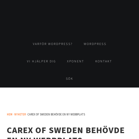
Hoppa
Hoppa
Hoppa
Hoppa
till
till
till
till
huvudnavigering
huvudinnehåll
det
sidfot
primära
sidofältet
VARFÖR WORDPRESS?
WORDPRESS
VI HJÄLPER DIG
XPONENT
KONTAKT
SÖK
HEM
·
NYHETER
· CAREX OF SWEDEN BEHÖVDE EN NY WEBBPLATS
CAREX OF SWEDEN BEHÖVDE