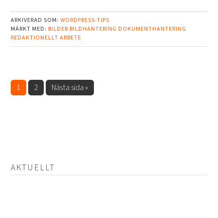
ARKIVERAD SOM:
WORDPRESS-TIPS
MÄRKT MED:
BILDER
BILDHANTERING
DOKUMENTHANTERING
REDAKTIONELLT ARBETE
Sida
Sida
Go
1
2
Nästa sida »
to
AKTUELLT