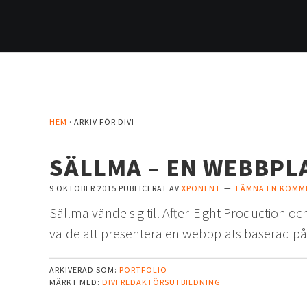
Hoppa
Hoppa
Hoppa
Hoppa
till
till
till
till
huvudnavigering
huvudinnehåll
det
sidfot
primära
sidofältet
HEM
· ARKIV FÖR DIVI
SÄLLMA – EN WEBBPL
9 OKTOBER 2015
PUBLICERAT AV
XPONENT
LÄMNA EN KOMM
Sällma vände sig till After-Eight Production oc
valde att presentera en webbplats baserad på D
ARKIVERAD SOM:
PORTFOLIO
MÄRKT MED:
DIVI
REDAKTÖRSUTBILDNING