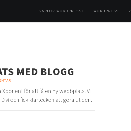
VARFÖR WORDPRESS?
WORDPRESS
V
ATS MED BLOGG
ENTAR
h Xponent för att få en ny webbplats. Vi
ivi och fick klartecken att göra ut den.