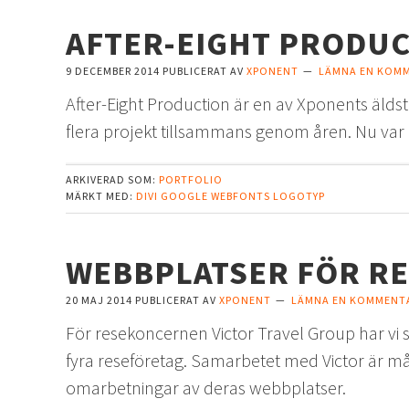
AFTER-EIGHT PRODU
9 DECEMBER 2014
PUBLICERAT AV
XPONENT
LÄMNA EN KOM
After-Eight Production är en av Xponents älds
flera projekt tillsammans genom åren. Nu va
ARKIVERAD SOM:
PORTFOLIO
MÄRKT MED:
DIVI
GOOGLE WEBFONTS
LOGOTYP
WEBBPLATSER FÖR R
20 MAJ 2014
PUBLICERAT AV
XPONENT
LÄMNA EN KOMMENT
För resekoncernen Victor Travel Group har vi 
fyra reseföretag. Samarbetet med Victor är mån
omarbetningar av deras webbplatser.