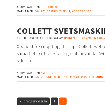
ARKIVERAD SOM:
PORTFOLIO
MÄRKT MED:
DIVI
NYHETSBREV
TYPEKIT/ADOBE FONTS
COLLETT SVETSMASKI
18 FEBRUARI 2014
PUBLICERAT AV
XPONENT
LÄMNA EN KOM
Xponent fick i uppdrag att skapa Colletts web
samarbetspartner After-Eight att använda Divi fö
sidorna.
ARKIVERAD SOM:
NYHETER
MÄRKT MED:
DIVI
GOOGLE WEBFONTS
REDAKTÖRSUTBILDNING
Go
Sida
Sida
«
Föregående sida
1
2