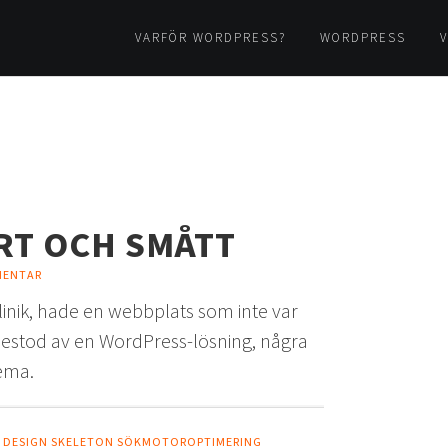
VARFÖR WORDPRESS?
WORDPRESS
V
RT OCH SMÅTT
MENTAR
linik, hade en webbplats som inte var
t bestod av en WordPress-lösning, några
tema.
 DESIGN
SKELETON
SÖKMOTOROPTIMERING