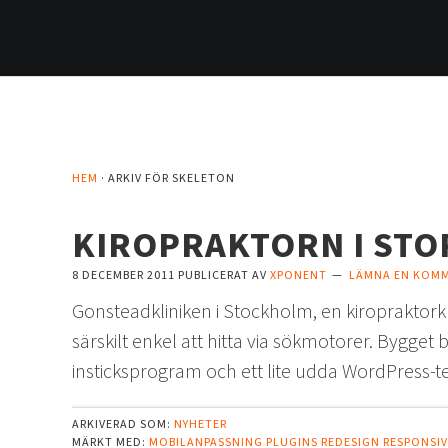
Hoppa
Hoppa
Hoppa
Hoppa
till
till
till
till
huvudnavigering
huvudinnehåll
det
sidfot
primära
sidofältet
HEM
· ARKIV FÖR SKELETON
KIROPRAKTORN I STO
8 DECEMBER 2011
PUBLICERAT AV
XPONENT
LÄMNA EN KOM
Gonsteadkliniken i Stockholm, en kiropraktork
särskilt enkel att hitta via sökmotorer. Bygge
insticksprogram och ett lite udda WordPress-
ARKIVERAD SOM:
NYHETER
MÄRKT MED:
MOBILANPASSNING
PLUGINS
REDESIGN
RESPONSIV