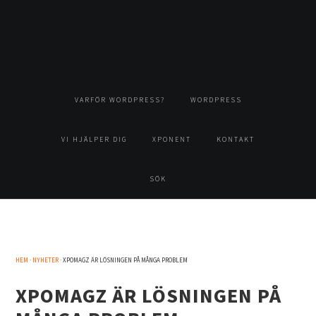
Hoppa
Hoppa
Hoppa
Hoppa
till
till
till
till
huvudnavigering
huvudinnehåll
det
sidfot
primära
sidofältet
VARFÖR WORDPRESS?
WORDPRESS
VI HJÄLPER DIG
XPONENT
KONTAKT
SÖK
HEM
·
NYHETER
· XPOMAGZ ÄR LÖSNINGEN PÅ MÅNGA PROBLEM
XPOMAGZ ÄR LÖSNINGEN PÅ